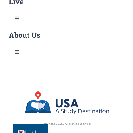
Live
연구 및 현장체험 기회
다양한 연구기회
인턴십 및 자원봉사 프로그램
Toggle
Navigation
About Us
Life in Hawai’i
취업 기회
하와이 볼거리
Toggle
성공 스토리
Navigation
About Us
도착 전
일자리 찾기
How to Become A Member
하와이 환경
비자 정보
简体中文
Newsletters
하와이 베스트
日本語
English
Copyright 2025. All rights reserved.
학교정보
한국어